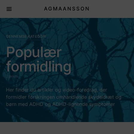
AGMAANSSON
GENNEMSE KATEGORI
Populær
formidling
2 posts
Her finder du artikler og video-foredrag, der
formidler forskningen omhandlende skydeidræt og
børn med ADHD og ADHD-lignende symptomer