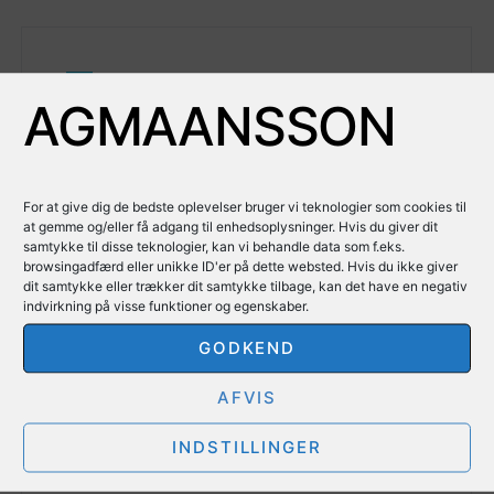
P
POPULÆR FORMIDLING
AGMAANSSON
Forskningsresultatern
e i tidsskriftet Best
For at give dig de bedste oplevelser bruger vi teknologier som cookies til
Practice
at gemme og/eller få adgang til enhedsoplysninger. Hvis du giver dit
samtykke til disse teknologier, kan vi behandle data som f.eks.
browsingadfærd eller unikke ID'er på dette websted. Hvis du ikke giver
25. april 2022
dit samtykke eller trækker dit samtykke tilbage, kan det have en negativ
indvirkning på visse funktioner og egenskaber.
Her kan du læse om phd-projektet og
GODKEND
forskningsresultaterne i det lægefaglige tidsskrift
Best Practice. Artiklen blev publiceret
september…
AFVIS
INDSTILLINGER