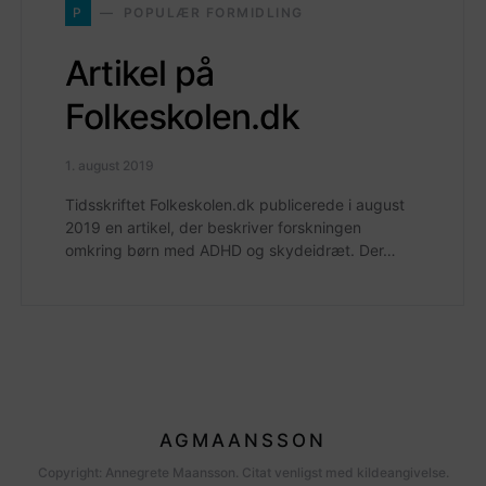
P
POPULÆR FORMIDLING
Artikel på
Folkeskolen.dk
1. august 2019
Tidsskriftet Folkeskolen.dk publicerede i august
2019 en artikel, der beskriver forskningen
omkring børn med ADHD og skydeidræt. Der…
AGMAANSSON
Copyright: Annegrete Maansson. Citat venligst med kildeangivelse.