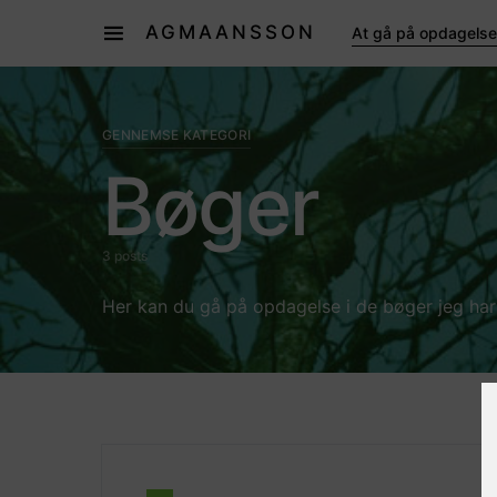
AGMAANSSON
At gå på opdagelse
GENNEMSE KATEGORI
Bøger
3 posts
Her kan du gå på opdagelse i de bøger jeg har 