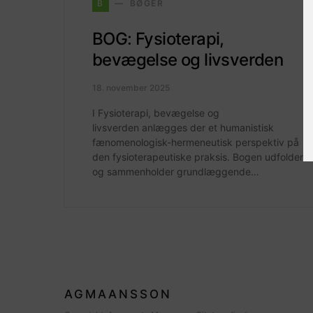
B
BØGER
BOG: Fysioterapi,
bevægelse og livsverden
18. november 2025
I Fysioterapi, bevægelse og
livsverden anlægges der et humanistisk
fænomenologisk-hermeneutisk perspektiv på
den fysioterapeutiske praksis. Bogen udfolder
og sammenholder grundlæggende…
AGMAANSSON