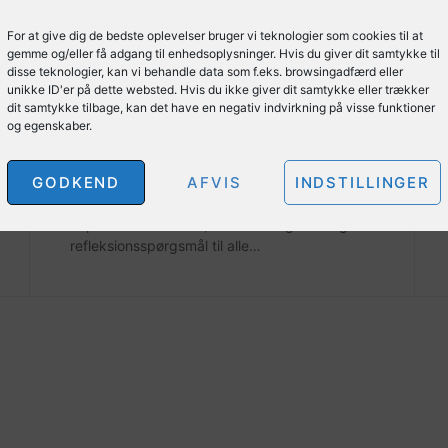
B
BØGER
For at give dig de bedste oplevelser bruger vi teknologier som cookies til at
BOG: Bevægelse – en
gemme og/eller få adgang til enhedsoplysninger. Hvis du giver dit samtykke til
disse teknologier, kan vi behandle data som f.eks. browsingadfærd eller
grundbog
unikke ID'er på dette websted. Hvis du ikke giver dit samtykke eller trækker
dit samtykke tilbage, kan det have en negativ indvirkning på visse funktioner
og egenskaber.
18. juli 2025
Bevægelse – en
GODKEND
AFVIS
INDSTILLINGER
grundbogs formidlingsmæssige kvaliteter er
blevet styrket med korte forklarende
kapitelintroduktioner, centrale nøgleord og
refleksionsspørgsmål til alle…