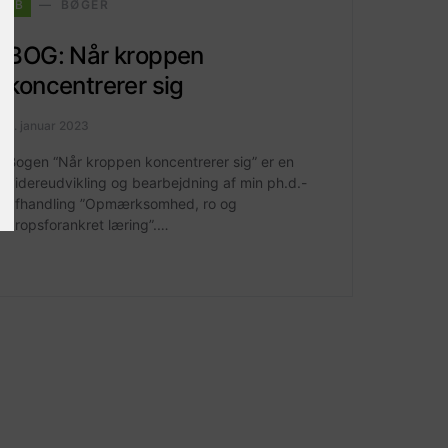
B
BØGER
BOG: Når kroppen
koncentrerer sig
5. januar 2023
Bogen “Når kroppen koncentrerer sig” er en
videreudvikling og bearbejdning af min ph.d.-
afhandling ”Opmærksomhed, ro og
kropsforankret læring”.…