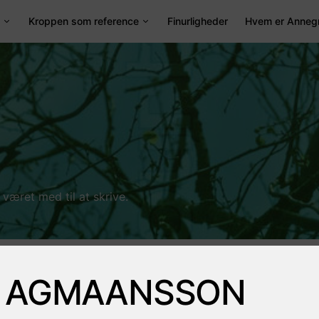
Kroppen som reference
Finurligheder
Hvem er Anneg
været med til at skrive.
AGMAANSSON