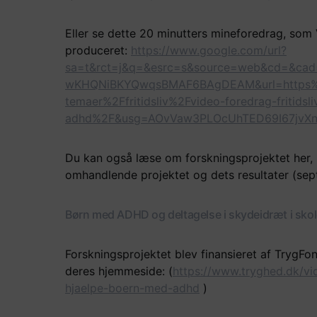
Eller se dette 20 minutters mineforedrag, som
produceret:
https://www.google.com/url?
sa=t&rct=j&q=&esrc=s&source=web&cd=&ca
wKHQNiBKYQwqsBMAF6BAgDEAM&url=https%
temaer%2Ffritidsliv%2Fvideo-foredrag-fritidsl
adhd%2F&usg=AOvVaw3PLOcUhTED69I67jvXn
Du kan også læse om forskningsprojektet her, hv
omhandlende projektet og dets resultater (se
Børn med ADHD og deltagelse i skydeidræt i skol
Forskningsprojektet blev finansieret af TrygFo
deres hjemmeside: (
https://www.tryghed.dk/vi
hjaelpe-boern-med-adhd
)