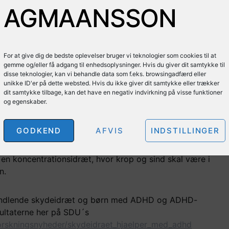
AGMAANSSON
orskningsprojektets hovedresultater viser, at:
For at give dig de bedste oplevelser bruger vi teknologier som cookies til at
ksomhed gennem deres deltagelse i skydeidræt
gemme og/eller få adgang til enhedsoplysninger. Hvis du giver dit samtykke til
ne at fokusere på én ting ad gangen
disse teknologier, kan vi behandle data som f.eks. browsingadfærd eller
unikke ID'er på dette websted. Hvis du ikke giver dit samtykke eller trækker
 deres deltagelse i skydeidræt
dit samtykke tilbage, kan det have en negativ indvirkning på visse funktioner
 i andre sammenhænge end kun under skydetræningen –
og egenskaber.
iteter.
t nogle forældre oplevede forbedringer i hjemmet og nogle
GODKEND
AFVIS
INDSTILLINGER
t inspirere af skydeidrætten og omlagde undervisningen
 en koncentrationsidræt, hvor krop og sind skal være i
n.
handlende skydeidræt og børn med ADHD og ADHD-
ultaterne her på SDU´s
orskningsnyheder/skydeidraet_hjaelper_med_adhd