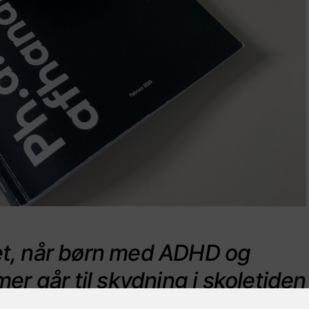
et, når børn med ADHD og
 går til skydning i skoletiden
 om i Danmark?