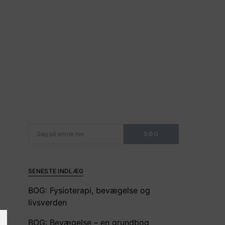
Search for:
SØG
SENESTE INDLÆG
BOG: Fysioterapi, bevægelse og
livsverden
BOG: Bevægelse – en grundbog