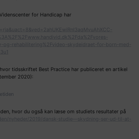
 Videnscenter for Handicap har
d=rja&uact=8&ved=2ahUKEwiRnI3aqMvuAhXCC-
3A%2F%2Fwww.handivid.dk%2Fda%2Fvores-
iv-og-rehabilitering%2Fvideo-skydeidraet-for-born-med-
3u1
or tidsskriftet Best Practice har publiceret en artikel
ptember 2020):
etiden
nden, hvor du også kan læse om studiets resultater på
den/nyheder/2019/dansk-studie—skydning-ser-ud-til-at-