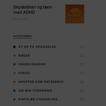
Skydeidræt og børn
med ADHD
8. juni 2021
KATEGORIER
(1)
AT GÅ PÅ OPDAGELSE
(3)
BØGER
(1)
FINURLIGHEDER
(3)
FOKUS
(3)
KROPPEN SOM REFERENCE
(5)
OM MIN FORSKNING
(2)
POPULÆR FORMIDLING