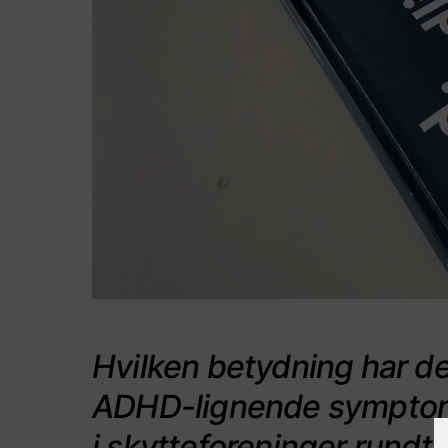
Hvilken betydning har d
ADHD-lignende symptomer
i skytteforeninger rundt