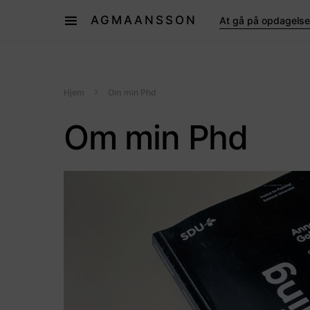
AGMAANSSON
At gå på opdagelse
Hjem
Om min Phd
Om min Phd