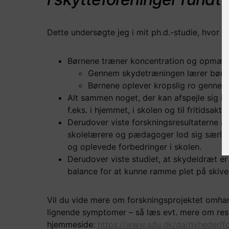
Dette undersøgte jeg i mit ph.d.-studie, hvor f
Børnene træner koncentration og opmær
Gennem skydetræningen lærer børne
Børnene oplever kropslig ro gennem
Alt sammen noget, der kan afspejle sig
f.eks. i hjemmet, i skolen og til fritidsaktiv
Derudover viste forskningsresultaterne a
skolelærere og pædagoger lod sig særlig
og oplevede forbedringer i skolen.
Derudover viste studiet, at skydeidræt er
balance for at kunne ramme plet på skive
Vil du vide mere om forskningsprojektet om
lignende symptomer – så læs evt. mere om res
hjemmeside:
https://www.sdu.dk/da/nyheder/f