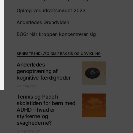
Oplæg ved idrætsmødet 2023
Anderledes Grundviden
BOG: Når kroppen koncentrerer sig
SENESTE INDLÆG OM PRAKSIS OG UDVIKLING
Anderledes
genoptræning af
kognitive færdigheder
22. maj 2022
Tennis og Padel i
skoletiden for børn med
ADHD – hvad er
styrkerne og
svaghederne?
5. marts 2022