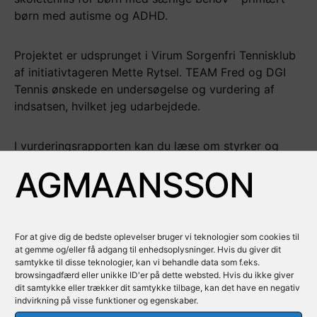
børn med autisme og ADHD.
Projektet er udsprunget i Virum Sorgenfri Tennisklub
af initiativtageren Mette Rytsel. TEAM Fred og DGI
Tennis ønskede en undersøgelse og vurdering af
indsatsen, hvilket jeg udarbejdede.
I vurderingsrapporten kan du læse om styrker og
svagheder ved tennis og padel for børn med ADHD
AGMAANSSON
og ADHD-lignende symptomer, samt fokuspunkter i
forhold til fremadrettet træning og tilgang.
Rapporten kan læses her eller downloades.
For at give dig de bedste oplevelser bruger vi teknologier som cookies til
at gemme og/eller få adgang til enhedsoplysninger. Hvis du giver dit
samtykke til disse teknologier, kan vi behandle data som f.eks.
Faerdig_Vurderings-rapport_DGI-
browsingadfærd eller unikke ID'er på dette websted. Hvis du ikke giver
dit samtykke eller trækker dit samtykke tilbage, kan det have en negativ
Tennis_AGM_30012021_FINAL
Download
indvirkning på visse funktioner og egenskaber.