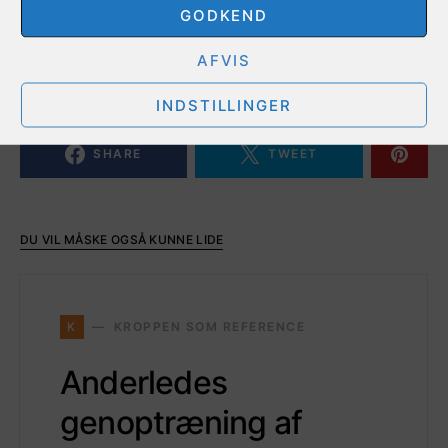
GODKEND
AFVIS
TAGS:
Til forskerkolleger
Videnskab
INDSTILLINGER
SHARE
TWEET
DU VIL MÅSKE OGSÅ KUNNE LIDE
K
KROPPEN SOM REFERENCE
Anderledes
genoptræning af