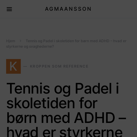
AGMAANSSON
Hjem
Tennis og Padel i skoletiden for børn med ADHD – hvad er
styrkerne og svaghederne?
K
KROPPEN SOM REFERENCE
Tennis og Padel i
skoletiden for
børn med ADHD –
hvad er styrkerne