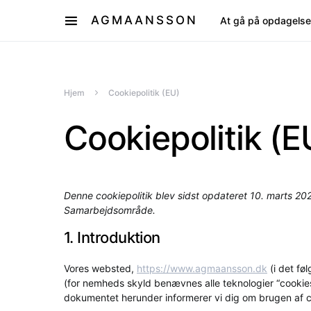
AGMAANSSON
At gå på opdagelse
Hjem
Cookiepolitik (EU)
Cookiepolitik (E
Denne cookiepolitik blev sidst opdateret 10. marts 
Samarbejdsområde.
1. Introduktion
Vores websted,
https://www.agmaansson.dk
(i det fø
(for nemheds skyld benævnes alle teknologier “cookies”
dokumentet herunder informerer vi dig om brugen af ​