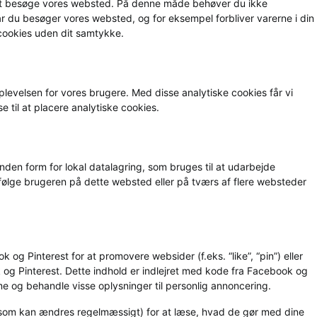
ig at besøge vores websted. På denne måde behøver du ikke
 du besøger vores websted, og for eksempel forbliver varerne i din
e cookies uden dit samtykke.
plevelsen for vores brugere. Med disse analytiske cookies får vi
se til at placere analytiske cookies.
anden form for lokal datalagring, som bruges til at udarbejde
 følge brugeren på dette websted eller på tværs af flere websteder
 og Pinterest for at promovere websider (f.eks. “like”, “pin”) eller
 og Pinterest. Dette indhold er indlejret med kode fra Facebook og
e og behandle visse oplysninger til personlig annoncering.
(som kan ændres regelmæssigt) for at læse, hvad de gør med dine