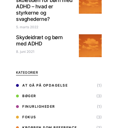
skoletiden for børn med
ADHD – hvad er
styrkerne og
svaghederne?
5. marts 2022
Skydeidræt og børn
med ADHD
8. juni 2021
KATEGORIER
(1)
AT GÅ PÅ OPDAGELSE
(3)
BØGER
(1)
FINURLIGHEDER
(3)
FOKUS
(3)
KROPPEN SOM REFERENCE