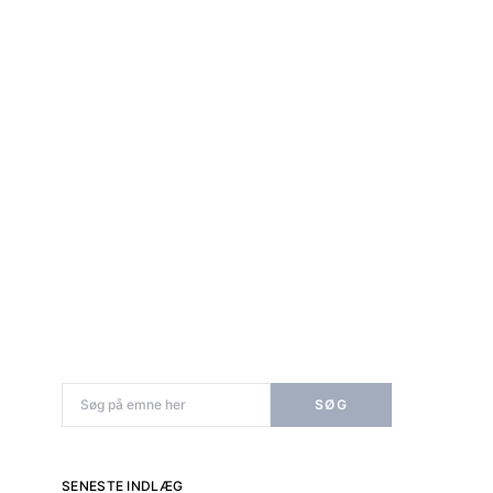
 service woocommerce
ervice google-analytics
service wordpress
service facebook
service diverse
Search for:
SØG
SENESTE INDLÆG