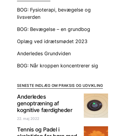
BOG: Fysioterapi, bevægelse og
livsverden
BOG: Bevægelse – en grundbog
ker
Oplæg ved idrætsmødet 2023
ng
Anderledes Grundviden
BOG: Når kroppen koncentrerer sig
SENESTE INDLÆG OM PRAKSIS OG UDVIKLING
Anderledes
genoptræning af
kognitive færdigheder
22. maj 2022
Tennis og Padel i